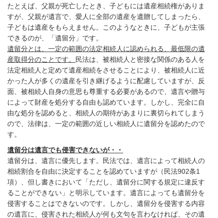
たとえば、父親が死亡したとき、子どもには遺産相続権がありま
すが、父親が遺言で、愛人に全部の遺産を遺贈してしまったら、
子どもは遺産をもらえません。このようなときに、子どもが主張
できるのが、「遺留分」です。
遺留分とは、一定の範囲の法定相続人に認められる、最低限の遺
産取得分のことです。
民法は、被相続人と密接な関係のある人を
法定相続人と定めて遺産相続をさせることにより、被相続人に近
かった人が多くの遺産を引き継げるように配慮していますが、反
面、被相続人自身の意思も尊重する必要があるので、遺言や贈与
によって財産を処分する自由も認めています。しかし、完全に自
由な処分を認めると、相続人の期待があまりに裏切られてしまう
ので、法律は、一定の範囲の近しい相続人に遺留分を認めたので
す。
遺留分は遺言でも侵害できないが・・
遺留分は、遺言に優先します。民法では、遺言によって相続人の
相続割合を自由に決定することを認めていますが（民法902条1
項）、但し書きにおいて「ただし、遺留分に関する規定に違反す
ることができない」と明示しています。遺言によっても遺留分を
侵害することはできないのです。しかし、遺留分を侵害する内容
の遺言に、侵害された相続人が何も文句を言わなければ、その遺