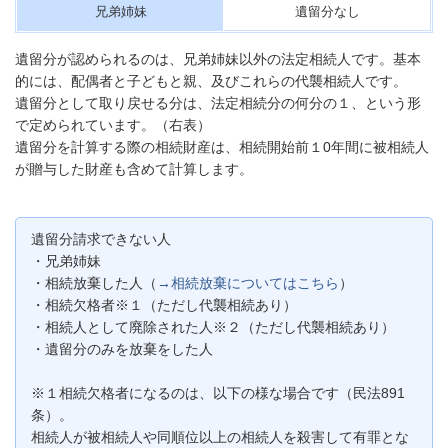
兄弟姉妹
遺留分なし
遺留分が認められるのは、兄弟姉妹以外の法定相続人です。基本
的には、配偶者と子どもと親、及びこれらの代襲相続人です。
遺留分として取り戻せる分は、法定相続分の何分の１、という形
で定められています。（右表）
遺留分を計算する際の相続財産は、相続開始前１0年間に被相続人
が贈与した財産も含めて計算します。
遺留分請求できない人
・兄弟姉妹
・相続放棄した人（
→相続放棄についてはこちら
）
・相続欠格者※１（ただし代襲相続あり）
・相続人として廃除された人※２（ただし代襲相続あり）
・遺留分のみを放棄をした人
※１相続欠格者になるのは、以下の様な場合です（民法891
条）。
相続人が被相続人や同順位以上の相続人を殺害して有罪とな